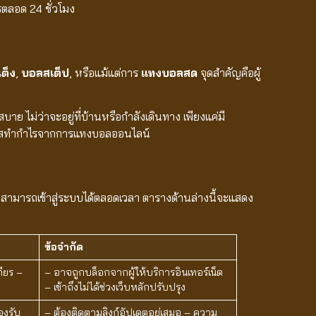
ารตลอด 24 ชั่วโมง
ต็ง
,
บอลสเต็ป
, หรือแม้แต่การ
แทงบอลสด
จุดสำคัญคือผู้
ย ไม่ว่าจะอยู่ที่บ้านหรือกำลังเดินทาง เพียงแค่มี
าดโอกาสทำกำไรจากการแทงบอลออนไลน์
้เล่นสามารถเข้าสู่ระบบได้ตลอดเวลา ตารางด้านล่างนี้จะแสดง
ข้อจำกัด
ียร –
– อาจถูกบล็อกจากผู้ให้บริการอินเทอร์เน็ต
– เข้าถึงไม่ได้ช่วงเว็บหลักปรับปรุง
องรับ
– ต้องติดตามลิงก์อัปเดตอยู่เสมอ – ความ