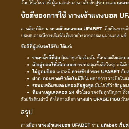
ด้วยวิธีแก้เหล่านี้ ผู้เล่นจะสามารถกลับเข้าสู่ระบบและ
แทงบ
ข้อดีของการใช้ ทางเข้าแทงบอล UF
การเลือกใช้งาน
ทางเข้าแทงบอล UFABET
ถือเป็นทางเลื
ประสบการณ์การเดิมพันที่แตกต่างจากการเล่นผ่านเอเย่นต์
ข้อดีที่ผู้เล่นจะได้รับ ได้แก่:
ราคาน้ำดีที่สุด
คุ้มค่าทุกบิลเดิมพัน ทั้งบอลเต็งและบ
เปิดคู่บอลให้เลือกเยอะ
ครอบคลุมทั้งลีกใหญ่ พรีเมียร
ไม่ถูกบล็อก
เพราะมี
ทางเข้าสำรอง UFABET
อัปเ
ฝาก-ถอนรวดเร็วอัตโนมัติ
ไม่พลาดการวางบิลในแ
ระบบเสถียรและปลอดภัยสูงสุด
มั่นใจได้ว่าข้อมูล
ทีมงานดูแลตลอด 24 ชั่วโมง
รองรับทุกปัญหา ทั้ง
ด้วยข้อดีเหล่านี้ ทำให้การเลือก
ทางเข้า UFABET168
มั่น
สรุป
การเลือก
ทางเข้าแทงบอล UFABET
ผ่าน
ufabet เว็บต