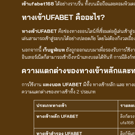
เข้าufabet168
ได้อย่างราบรื่น ทั้งบนมือถือและคอมพิวเ
ทางเข้าUFABET คืออะไร?
ทางเข้าUFABET
คือช่องทางออนไลน์ที่เชื่อมต่อผู้เล่นเข้า
เล่นสามารถเข้าสู่ระบบได้อย่างปลอดภัย โดยไม่ต้องกังวลเรื่อ
นอกจากนี้
เว็บยูฟ่เบท
ยังถูกออกแบบมาเพื่อรองรับการใช้งาน
อินเทอร์เน็ตก็สามารถเข้าถึงหน้าแทงบอลได้ทันที การมีลิงก
ความแตกต่างของทางเข้าหลักและท
การใช้งาน
แทงบอล UFABET
มีทั้ง ทางเข้าหลัก และ ทางเ
ความแตกต่างของทางเข้าทั้ง 2 ประเภท
ประเภททางเข้า
รายละเ
ทางเข้าหลัก UFABET
ลิงก์ตร
ufa168
ทางเข้าสำรอง UFABET
ลิงก์พิเ