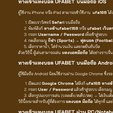
ทางเข้าแทงบอล UFABET บนมือถือ iOS
ผู้ใช้งาน iPhone หรือ iPad สามารถเข้าใช้งาน
ufa168
ได้ง
เปิดเบราว์เซอร์
Safari
บนมือถือ
พิมพ์ลิงก์
ทางเข้าufabet168
หรือ
ufabet เว็บต
กรอก
Username / Password
เพื่อเข้าสู่ระบบ
กดเลือกเมนู
กีฬา (Sports)
→
ฟุตบอล (Footbal
เลือกราคาน้ำ, ใส่จำนวนเงิน และกดยืนยันบิล
ด้วยวิธีนี้ ผู้เล่นสามารถเล่น
แทงบอลมือถือ
ได้อย่างราบรื่น
ทางเข้าแทงบอล UFABET บนมือถือ Andro
ผู้ใช้มือถือ Android นิยมใช้งานผ่าน Google Chrome ซึ่งร
เปิดแอป
Google Chrome
ใส่ลิงก์
ufa168 ทางเข้
กรอก
User / Password
แล้วเข้าสู่ระบบ เลือกเมน
เลือกรูปแบบการเล่น (บอลเต็ง/สเต็ป/สด) → ใส่เงินเด
วิธีนี้เหมาะสำหรับผู้ที่ต้องการ
แทงบอล มือถือ
ได้ทุกที่ แล
ทางเข้าแทงบอล UFABET ผ่าน PC/Noteb