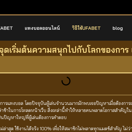
FABET
แทงบอลออนไลน์
วิธีใช้UFABET
blog
จุดเริ่มต้นความสนุกไปกับโลกของกา
ริการแทงบอล
โดยปัจจุบันผู้เล่นจำนวนมากมักพบเจอปัญหาเมื่อต้องการเข้าใ
วามล่าช้าในการโหลดหน้าเว็บ สิ่งเหล่านี้ทำให้หลายคนพลาดโอกาสสำคัญใ
ือเป็นปัญหาใหญ่ที่ผู้เล่นต้องการคำตอบ
ใหม่ล่าสุด ใช้งานได้จริง 100% เพื่อให้สมาชิกไม่พลาดทุกแมตช์สำคัญ ไม่