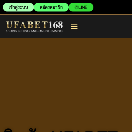
เข้าสู่ระบบ
สมัครสมาชิก
@LINE
แนะนำ UFABET
แทงบอลออนไลน์
วิธีใช้UFABET