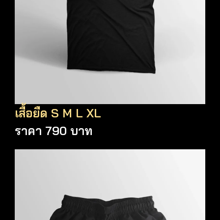
เสื้อยืด S M L XL
ราคา 790 บาท