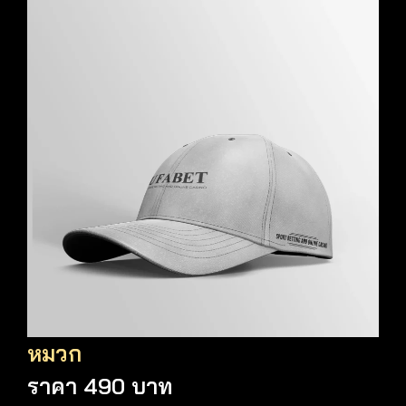
หมวก
ราคา 490 บาท