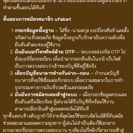
ฟุตบอลออนไลน์เป็นเรื่องง่าย ไม่ว่าจะเป็นมือใหม่หรือผู้เล่นประจำก็
ทำตามขั้นตอนได้ทันที
ขั้นตอนการสมัครสมาชิก ufabet
กรอกข้อมูลพื้นฐาน
— ใส่ชื่อ–นามสกุล เบอร์โทรศัพท์ และตั้ง
รหัสผ่านที่ปลอดภัย ข้อมูลนี้จะถูกเก็บรักษาเป็นความลับเพื่อ
ยืนยันตัวตนของผู้ใช้งาน
ยืนยันเบอร์โทรศัพท์ด้วย OTP
— ระบบจะส่งรหัส OTP ไป
ยังเบอร์ที่ลงทะเบียน เพื่อนำมากรอกยืนยันในหน้าเว็บไซต์
เป็นการตรวจสอบว่าเจ้าของบัญชีคือผู้ใช้จริง
เลือกบัญชีธนาคารสำหรับฝาก–ถอน
— กำหนดบัญชี
ธนาคารที่จะใช้เชื่อมต่อกับระบบ เพื่อความสะดวกในการทำ
ธุรกรรมทางการเงินที่รวดเร็วและปลอดภัย
ยืนยันการสมัครและเข้าสู่ระบบ
— เมื่อกรอกข้อมูลครบและ
ยืนยันเสร็จเรียบร้อย ผู้เล่นจะได้รับบัญชีที่พร้อมใช้งาน
สามารถล็อกอินเข้าสู่แพลตฟอร์มได้ทันที
ทุกขั้นตอนข้างต้นถูกทำให้ง่ายที่สุดโดยใช้ระบบอัตโนมัติที่ทันสมัย
ช่วยลดเวลาและลดความยุ่งยาก ผู้เล่นไม่จำเป็นต้องใช้เอกสาร
มากมายหรือรอการตรวจสอบนาน ๆ เพียงไม่กี่คลิกก็สามารถเข้าสู่