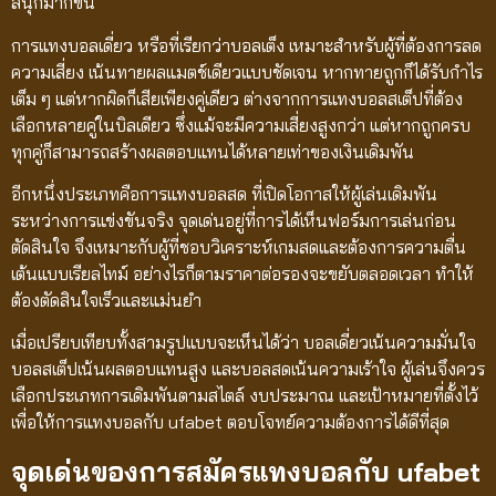
สนุกมากขึ้น
การแทงบอลเดี่ยว หรือที่เรียกว่าบอลเต็ง เหมาะสำหรับผู้ที่ต้องการลด
ความเสี่ยง เน้นทายผลแมตช์เดียวแบบชัดเจน หากทายถูกก็ได้รับกำไร
เต็ม ๆ แต่หากผิดก็เสียเพียงคู่เดียว ต่างจากการแทงบอลสเต็ปที่ต้อง
เลือกหลายคู่ในบิลเดียว ซึ่งแม้จะมีความเสี่ยงสูงกว่า แต่หากถูกครบ
ทุกคู่ก็สามารถสร้างผลตอบแทนได้หลายเท่าของเงินเดิมพัน
อีกหนึ่งประเภทคือการแทงบอลสด ที่เปิดโอกาสให้ผู้เล่นเดิมพัน
ระหว่างการแข่งขันจริง จุดเด่นอยู่ที่การได้เห็นฟอร์มการเล่นก่อน
ตัดสินใจ จึงเหมาะกับผู้ที่ชอบวิเคราะห์เกมสดและต้องการความตื่น
เต้นแบบเรียลไทม์ อย่างไรก็ตามราคาต่อรองจะขยับตลอดเวลา ทำให้
ต้องตัดสินใจเร็วและแม่นยำ
เมื่อเปรียบเทียบทั้งสามรูปแบบจะเห็นได้ว่า บอลเดี่ยวเน้นความมั่นใจ
บอลสเต็ปเน้นผลตอบแทนสูง และบอลสดเน้นความเร้าใจ ผู้เล่นจึงควร
เลือกประเภทการเดิมพันตามสไตล์ งบประมาณ และเป้าหมายที่ตั้งไว้
เพื่อให้การแทงบอลกับ ufabet ตอบโจทย์ความต้องการได้ดีที่สุด
จุดเด่นของการสมัครแทงบอลกับ ufabet