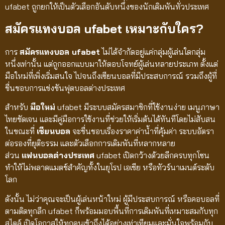
ufabet ถูกยกให้เป็นตัวเลือกอันดับหนึ่งของนักเดิมพันทั่วประเทศ
สมัครแทงบอล ufabet เหมาะกับใคร?
การ
สมัครแทงบอล ufabet
ไม่ได้จำกัดอยู่แค่กลุ่มผู้เล่นใดกลุ่ม
หนึ่งเท่านั้น แต่ถูกออกแบบมาให้ตอบโจทย์ผู้เล่นหลายประเภท ตั้งแต่
มือใหม่ที่เพิ่งเริ่มสนใจ ไปจนถึงเซียนบอลที่มีประสบการณ์ รวมถึงผู้ที่
ชื่นชอบการแข่งขันฟุตบอลต่างประเทศ
สำหรับ
มือใหม่
ufabet มีระบบสมัครสมาชิกที่ใช้งานง่าย เมนูภาษา
ไทยชัดเจน และมีคู่มือการใช้งานที่ช่วยให้เริ่มต้นได้ทันทีโดยไม่สับสน
ในขณะที่
เซียนบอล
จะชื่นชอบเรื่องราคาค่าน้ำที่คุ้มค่า ระบบอัตรา
ต่อรองที่ยุติธรรม และตัวเลือกการเดิมพันที่หลากหลาย
ส่วน
แฟนบอลต่างประเทศ
ufabet เปิดกว้างด้วยลีกครบทุกโซน
ทำให้ไม่พลาดแมตช์สำคัญทั้งในยุโรป เอเชีย หรือทัวร์นาเมนต์ระดับ
โลก
ดังนั้น ไม่ว่าคุณจะเป็นผู้เล่นหน้าใหม่ ผู้มีประสบการณ์ หรือคอบอลที่
ตามติดทุกลีก ufabet ก็พร้อมมอบพื้นที่การเดิมพันที่เหมาะสมกับทุก
สไตล์ เปิดโอกาสให้ทุกคนเข้าถึงได้อย่างเท่าเทียมและมั่นใจพร้อมกับ