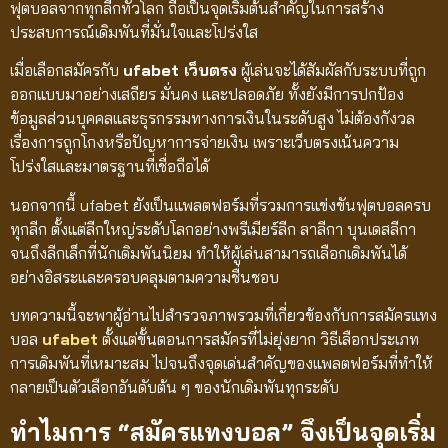
ฟุตบอลจากทุกลีกทั่วโลก ถือเป็นจุดเริ่มต้นสำคัญในการสร้าง
ประสบการณ์เดิมพันที่มั่นใจและโปร่งใส
เมื่อเลือกสมัครกับ
ufabet เว็บตรง
ผู้เล่นจะได้สัมผัสกับระบบที่ถูก
ออกแบบมาอย่างเสถียร มั่นคง และปลอดภัย ทั้งยังมีการปกป้อง
ข้อมูลส่วนบุคคลและธุรกรรมทางการเงินในระดับสูง ไม่ต้องกังวล
เรื่องการถูกโกงหรือปัญหาการจ่ายเงิน เพราะเว็บตรงเน้นความ
โปร่งใสและมาตรฐานที่เชื่อถือได้
นอกจากนี้ ufabet ยังเป็นแพลตฟอร์มที่รวมการแข่งขันฟุตบอลครบ
ทุกลีก ตั้งแต่ลีกใหญ่ระดับโลกอย่างพรีเมียร์ลีก ลาลีกา บุนเดสลีกา
จนถึงลีกเล็กที่นักเดิมพันนิยม ทำให้ผู้เล่นสามารถเลือกเดิมพันได้
อย่างอิสระและครอบคลุมตามความชื่นชอบ
บทความนี้จะพาผู้อ่านไปสำรวจภาพรวมที่เกี่ยวข้องกับการสมัครแทง
บอล
ufabet
ตั้งแต่ขั้นตอนการสมัครที่ไม่ยุ่งยาก วิธีเลือกประเภท
การเดิมพันที่เหมาะสม ไปจนถึงจุดเด่นสำคัญของแพลตฟอร์มที่ทำให้
กลายเป็นตัวเลือกอันดับต้น ๆ ของนักเดิมพันทุกระดับ
ทำไมการ “สมัครแทงบอล” จึงเป็นจุดเริ่ม