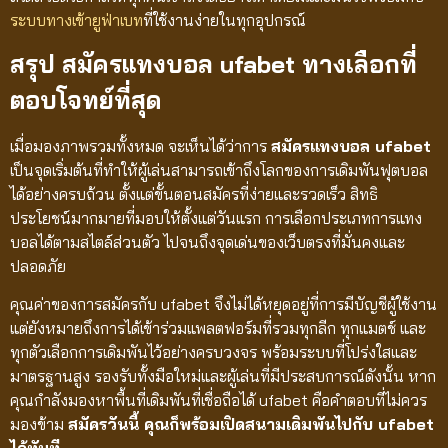
ระบบทางเข้ายูฟ่าเบท
ที่ใช้งานง่ายในทุกอุปกรณ์
สรุป สมัครแทงบอล ufabet ทางเลือกที่
ตอบโจทย์ที่สุด
เมื่อมองภาพรวมทั้งหมด จะเห็นได้ว่าการ
สมัครแทงบอล ufabet
เป็นจุดเริ่มต้นที่ทำให้ผู้เล่นสามารถเข้าถึงโลกของการเดิมพันฟุตบอล
ได้อย่างครบถ้วน ตั้งแต่ขั้นตอนสมัครที่ง่ายและรวดเร็ว สิทธิ
ประโยชน์มากมายที่มอบให้ตั้งแต่วันแรก การเลือกประเภทการแทง
บอลได้ตามสไตล์ส่วนตัว ไปจนถึงจุดเด่นของเว็บตรงที่มั่นคงและ
ปลอดภัย
คุณค่าของการสมัครกับ ufabet จึงไม่ได้หยุดอยู่ที่การมีบัญชีผู้ใช้งาน
แต่ยังหมายถึงการได้เข้าร่วมแพลตฟอร์มที่รวมทุกลีก ทุกแมตช์ และ
ทุกตัวเลือกการเดิมพันไว้อย่างครบวงจร พร้อมระบบที่โปร่งใสและ
มาตรฐานสูง รองรับทั้งมือใหม่และผู้เล่นที่มีประสบการณ์ดังนั้น หาก
คุณกำลังมองหาพื้นที่เดิมพันที่เชื่อถือได้ ufabet คือคำตอบที่ไม่ควร
มองข้าม
สมัครวันนี้ คุณก็พร้อมเปิดสนามเดิมพันไปกับ ufabet