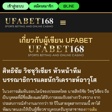
เข้าสู่ระบบ
สมัครสมาชิก
@LINE
แนะนำ UFABET
แทงบอลออนไลน์
วิธีใช้UFABET
เกี่ยวกับผู้เขียน UFABET
สิทธิชัย วิชชุวิเชียร หัวหน้าทีม
บรรณาธิการและนักวิเคราะห์อาวุโส
ในวงการเดิมพันออนไลน์ของประเทศไทย นายสิทธิชัย วิชชุวิเชียร ถือ
เป็นบุคคลที่มีชื่อเสียงและได้รับการยอมรับอย่างกว้างขวาง จาก
ประสบการณ์ทำงานมากกว่า 18 ปีในสายอุตสาหกรรมนี้ เขาได้
พัฒนาตนเองให้เป็นผู้เชี่ยวชาญครบครันทุกสาขาของ
การเดิม