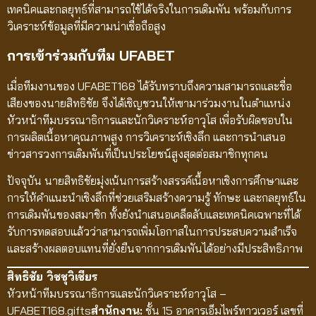
เทคนิคและกลยุทธ์ที่สามารถใช้ได้จริงในการเดิมพัน พร้อมกับการ
วิเคราะห์ข้อมูลที่มีความน่าเชื่อถือสูง
การเข้าร่วมกับทีม UFABET
เมื่อทีมงานของ UFABET168 ได้รับทราบถึงความสามารถและชื่อ
เสียงของนายสิทธิชัย จึงได้เชิญชวนให้เขามาร่วมงานในตำแหน่ง
หัวหน้าทีมบรรณาธิการและนักวิเคราะห์อาวุโส เพื่อรับผิดชอบใน
การผลิตเนื้อหาคุณภาพสูง การวิเคราะห์เชิงลึก และการนำเสนอ
ข่าวสารวงการเดิมพันที่เป็นประโยชน์สูงสุดต่อสมาชิกทุกคน
ปัจจุบัน นายสิทธิชัยมุ่งเน้นการสร้างสรรค์เนื้อหาเชิงการศึกษาและ
การให้คำแนะนำเชิงลึกที่ช่วยเสริมสร้างความรู้ ทักษะ และกลยุทธ์ใน
การเดิมพันของสมาชิก ทั้งยังนำเสนอเคล็ดลับและเทคนิคเฉพาะที่ได้
รับการทดสอบแล้วว่าสามารถเพิ่มโอกาสในการประสบความสำเร็จ
และสร้างผลตอบแทนที่ยั่งยืนจากการเดิมพันได้อย่างมีประสิทธิภาพ
สิทธิชัย วิชชุวิเชียร
หัวหน้าทีมบรรณาธิการและนักวิเคราะห์อาวุโส –
UFABET168.gifts
สำนักงาน:
ชั้น 15 อาคารเอ็มไพร์ทาวเวอร์ เลขที่