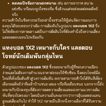
ละเลยปัจจัยภายนอกสนาม
: เช่น สภาพอากาศ สนาม
แข่งขัน หรือแรงจูงใจของทีม ซึ่งล้วนแต่จะส่งผลต่อผลลัพธ์
จริง
ความเข้าใจในข้อควรระวังเหล่านี้จะช่วยให้ผู้เล่นจัดการแผนการ
ลงทุนได้รอบคอบกว่าเดิม การเดิมพันในรูปแบบ
แทงบอล 1X2
จึง
ไม่ใช่เพียงการคาดเดา แต่เป็นการตัดสินใจที่ต้องคำนึงถึงความเสี่ยง
และผลตอบแทนไปพร้อมกัน
แทงบอล 1X2 เหมาะกับใคร และตอบ
โจทย์นักเดิมพันกลุ่มไหน
ด้วยรูปแบบของ
แทงบอล 1X2
ซึ่งจะเหมาะกับผู้ที่ชอบความเรียบ
ง่ายและไม่ต้องการคำนวณราคาต่อรองให้ซับซ้อน จึงตอบโจทย์มือ
ใหม่ที่เพิ่งเริ่มต้นเข้าสู่วงการเดิมพัน เพราะสามารถเข้าใจได้ทันทีเพียง
เลือกผลลัพธ์ว่าทีมเจ้าบ้านชนะ เสมอ หรือทีมเยือนชนะ นอกจากนี้ยัง
เหมาะกับนักลงทุนที่ต้องการลดความเสี่ยงและมองหาแนวทางเดิม
พันที่ตรงไปตรงมา โดยเน้นความมั่นคงมากกว่าการลุ้นผลตอบแทน
สูงแต่เสี่ยงเกินไป ทำให้ 1X2 กลายเป็นอีกหนึ่งทางเลือกที่ได้รับความ