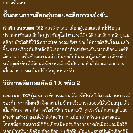
อย่างชัดเจน
ขั้นตอนการเลือกคู่บอลและลีกการแข่งขัน
เริ่มต้น
แทงบอล 1X2
ควรพิจารณาเลือกคู่บอลและลีกที่มีข้อมูล
ประกอบชัดเจน ลีกใหญ่ระดับยุโรป เช่น พรีเมียร์ลีก ลาลีกา หรือบุนเด
สลีกา มักมีสถิติให้วิเคราะห์อย่างละเอียด ช่วยให้การตัดสินใจแม่นยำ
ขึ้น ขณะเดียวกันลีกเล็กก็มีโอกาสทำกำไรได้เช่นกัน หากเลือกแมตช์ที่
มีความต่างชั้นชัดเจนระหว่างทีมต่อกับทีมรอง ผู้เล่นจึงควรเลือกลีก
หรือคู่แข่งขันที่มีข้อมูลเพียงพอเพื่อเพิ่มโอกาสทำกำไร และลดความ
เสี่ยงจากการเดาโดยไร้หลักฐานรองรับ
วิธีการเลือกผลลัพธ์ 1 X หรือ 2
แทงบอล 1X2
ผู้เล่นควรพิจารณาผลลัพธ์ที่เป็นไปได้ตามสถานการณ์
ของทีม หากทีมเหย้ามีผลงานในบ้านแข็งแกร่งและสถิติสนับสนุน ตัว
เลือกที่เหมาะสมคือ 1 หรือเจ้าบ้านชนะ แต่ถ้าคู่แข่งขันมีความสูสีและ
ต่างฝ่ายต่างมีจุดแข็งใกล้เคียงกัน การเลือก X หรือเสมออาจตอบ
โจทย์ที่สุด ส่วนกรณีที่ทีมเยือนมีฟอร์มดีกว่าอย่างต่อเนื่องและมีสถิติ
นอกบ้านที่น่าเชื่อถือ ต้องเลือก 2 หรือทีมเยือนชนะจะเป็นตัวเลือกที่มี