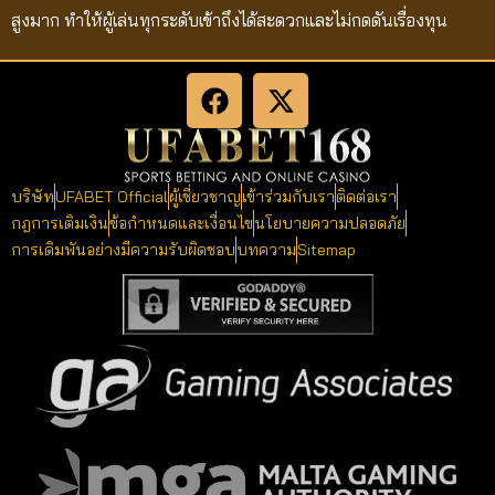
สูงมาก ทำให้ผู้เล่นทุกระดับเข้าถึงได้สะดวกและไม่กดดันเรื่องทุน
บริษัท
UFABET Official
ผู้เชี่ยวชาญ
เข้าร่วมกับเรา
ติดต่อเรา
กฎการเติมเงิน
ข้อกำหนดและเงื่อนไข
นโยบายความปลอดภัย
การเดิมพันอย่างมีความรับผิดชอบ
บทความ
Sitemap