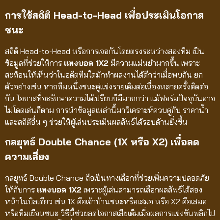
การใช้สถิติ Head-to-Head เพื่อประเมินโอกาส
ชนะ
สถิติ Head-to-Head หรือการเจอกันโดยตรงระหว่างสองทีม เป็น
ข้อมูลที่ช่วยให้การ
แทงบอล 1X2
มีความแม่นยำมากขึ้น เพราะ
สะท้อนให้เห็นว่าในอดีตทีมใดมักทำผลงานได้ดีกว่าเมื่อพบกัน ยก
ตัวอย่างเช่น หากทีมหนึ่งชนะคู่แข่งรายเดิมต่อเนื่องหลายครั้งติดต่อ
กัน โอกาสที่จะรักษาความได้เปรียบก็มีมากกว่า แม้ฟอร์มปัจจุบันอาจ
ไม่โดดเด่นก็ตาม การนำข้อมูลเหล่านี้มาวิเคราะห์ควบคู่กับ ราคาน้ำ
และสถิติอื่น ๆ ช่วยให้ผู้เล่นประเมินผลลัพธ์ได้รอบด้านยิ่งขึ้น
กลยุทธ์ Double Chance (1X หรือ X2) เพื่อลด
ความเสี่ยง
กลยุทธ์ Double Chance ถือเป็นทางเลือกที่ช่วยเพิ่มความปลอดภัย
ให้กับการ
แทงบอล 1X2
เพราะผู้เล่นสามารถเลือกผลลัพธ์ได้สอง
หน้าในบิลเดียว เช่น 1X คือเจ้าบ้านชนะหรือเสมอ หรือ X2 คือเสมอ
หรือทีมเยือนชนะ วิธีนี้ช่วยลดโอกาสเสียเต็มเมื่อผลการแข่งขันพลิกไป