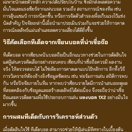
เฉพาะนักเตะตัวหลัก ความได้เปรียบในบ้าน ซึ่งมักส่งผลต่อความ
มั่นใจและแรงเชียร์จากแฟนบอล รวมถึง สถานการณ์ของทีม เช่น
การลุ้นแชมป์ การหนีตกชั้น หรือการจัดตัวสำรองเพื่อเก็บแรงไว้แข่ง
นัดสำคัญ ปัจจัยเหล่านี้เมื่อนำมาประเมินร่วมกันจะช่วยให้การคาด
การณ์ผลลัพธ์แม่นยำและลดความเสี่ยงได้ดียิ่งขึ้น
วิธีคัดเลือกทีเด็ดจากเซียนบอลที่น่าเชื่อถือ
ทีเด็ดบอล จากเซียนพนันบอลถือเป็นอีกแนวทางช่วยในการตัดสินใจ
แต่ผู้เล่นควรคัดเลือกอย่างรอบคอบ เซียนที่น่าเชื่อถือควรมี ผลงาน
จริง ให้ตรวจสอบได้ ไม่ใช่เพียงการคาดเดาแบบไร้หลักการ อีกทั้งวิธี
การวิเคราะห์ต้องอ้างอิงข้อมูลชัดเจน เช่น ฟอร์มการเล่น สถิติการพบ
กัน หรือปัจจัยภายในทีม หากพบว่าเซียนรายใดมีการนำเสนอเหตุผล
ที่สอดคล้องกับข้อมูลและสร้างผลลัพธ์ได้ต่อเนื่อง จึงจะถือว่าน่าเชื่อ
ถือและควรติดตามเพื่อใช้ประกอบการเล่น
แทงบอล 1X2
อย่างมั่นใจ
มากขึ้น
การผสมทีเด็ดกับการวิเคราะห์ส่วนตัว
เมื่อตัดสินใจใช้ ทีเด็ดบอล สามารถช่วยให้ผู้เล่นมีทิศทางในเบื้องต้น