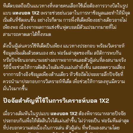
ทีเด็ดบอลถือเป็นแนวทางที่หลายคนเลือกใช้เมื่อต้องการวางบิลในรูป
แบบ
แทงบอล 1X2
เพราะช่วยย่นเวลาในการหาข้อมูลและทำให้มีจุด
เริ่มต้นที่ชัดเจนขึ้น อย่างไรก็ตาม การพึ่งทีเด็ดเพียงอย่างเดียวอาจไม่
เพียงพอ เนื่องจากผลการแข่งขันฟุตบอลมีตัวแปรมากมายที่ไม่
สามารถคาดเดาได้ทั้งหมด
ดังนั้นผู้เล่นควรใช้ทีเด็ดเป็นเพียง แนวทางประกอบ พร้อมวิเคราะห์
ข้อมูลเพิ่มเติมด้วยตนเอง เช่น ฟอร์มล่าสุดของทีม สถิติการพบกัน
หรือปัจจัยนอกสนามอย่างสภาพอากาศและตัวผู้เล่นที่ลงสนามจริง
วิธีนี้จะช่วยให้การตัดสินใจเดิมพันแม่นยำยิ่งขึ้น และลดความเสี่ยง
จากการอ้างอิงข้อมูลเพียงด้านเดียว หัวข้อถัดไปจะเจาะลึกปัจจัยที่
ควรนำมาประกอบการวิเคราะห์ทีเด็ด เพื่อช่วยให้การลงทุนมีความ
มั่นใจมากขึ้น
ปัจจัยสำคัญที่ใช้ในการวิเคราะห์บอล 1X2
เมื่อวางเดิมพันในรูปแบบ
แทงบอล 1X2
ต้องพิจารณาหลายปัจจัย
ประกอบกันเพื่อให้ตัดสินใจได้แม่นยำขึ้น ไม่ว่าจะเป็น ฟอร์มทีมล่าสุด
ที่บ่งบอกความต่อเนื่องในการเล่น ตัวผู้เล่น ที่พร้อมลงสนามโดย