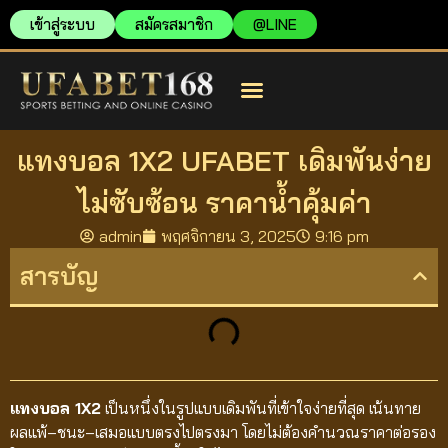
เข้าสู่ระบบ
สมัครสมาชิก
@LINE
แนะนำ UFABET
แทงบอลออนไลน์
วิธีใช้UFABET
แทงบอล 1X2 UFABET เดิมพันง่าย
ไม่ซับซ้อน ราคาน้ำคุ้มค่า
admin
พฤศจิกายน 3, 2025
9:16 pm
สารบัญ
แทงบอล 1X2
เป็นหนึ่งในรูปแบบเดิมพันที่เข้าใจง่ายที่สุด เน้นทาย
ผลแพ้–ชนะ–เสมอแบบตรงไปตรงมา โดยไม่ต้องคำนวณราคาต่อรอง