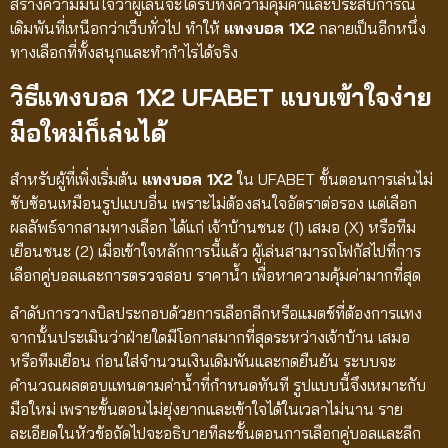
สร้างความมั่นใจว่าผู้เล่นจะได้รับทั้งความคุ้มค่าและประสบการณ์
เดิมพันที่เหนือกว่าเว็บทั่วไป ทำให้
แทงบอล 1X2
กลายเป็นอีกหนึ่ง
ทางเลือกที่ทั้งสนุกและทำกำไรได้จริง
วิธีแทงบอล 1X2 UFABET แบบเข้าใจง่าย
มือใหม่ก็เล่นได้
สำหรับผู้ที่เพิ่งเริ่มต้น
แทงบอล 1X2
ใน UFABET ขั้นตอนการเล่นไม่
ซับซ้อนเหมือนรูปแบบอื่น เพราะไม่ต้องสนใจอัตราต่อรอง แต่เลือก
ผลลัพธ์จากสามทางเลือก ได้แก่ เจ้าบ้านชนะ (1) เสมอ (X) หรือทีม
เยือนชนะ (2) เมื่อเข้าใจหลักการนี้แล้ว ผู้เล่นสามารถโฟกัสไปที่การ
เลือกคู่บอลและการตรวจสอบ ราคาน้ำ เพื่อหาความคุ้มค่ามากที่สุด
ลำดับการวางบิลประกอบด้วยการเลือกลีกหรือแมตช์ที่ต้องการแทง
จากนั้นประเมินว่าฝ่ายใดมีโอกาสมากที่สุดระหว่างเจ้าบ้าน เสมอ
หรือทีมเยือน ก่อนใส่จำนวนเงินเดิมพันและกดยืนยัน ระบบจะ
คำนวณผลตอบแทนตามค่าน้ำที่กำหนดทันที รูปแบบนี้จึงเหมาะกับ
มือใหม่ เพราะขั้นตอนไม่ยุ่งยากและเข้าใจได้ในเวลาไม่นาน ราย
ละเอียดในหัวข้อถัดไปจะอธิบายทีละขั้นตอนการเลือกคู่บอลและลีก