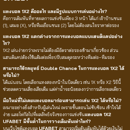
แทงบอล 1X2 คืออะไร และมีรูปแบบการเล่นอย่างไร?
คือการเดิมพันที่ทายผลการแข่งขันเพียง 3 หน้า ได้แก่ เจ้าบ้านชนะ
(1), เสมอ (X), หรือทีมเยือนชนะ (2) โดยไม่ต้องสนใจราคาต่อรอง
แทงบอล 1X2 แตกต่างจากการแทงบอลแบบแฮนดิแคปอย่าง
ไร?
1X2 เล่นง่ายกว่าเพราะไม่ต้องมีอัตราต่อรองเข้ามาเกี่ยวข้อง ส่วน
แฮนดิแคปต้องใช้แต้มต่อเพื่อปรับสมดุลระหว่างทีมต่อ–ทีมรอง
สามารถใช้กลยุทธ์ Double Chance ในการแทงบอล 1X2 ได้
หรือไม่?
ได้แน่นอน โดยเลือกแทงสองหน้าในบิลเดียว เช่น 1X หรือ X2 วิธีนี้
ช่วยลดความเสี่ยงเสียเต็ม แต่ค่าน้ำจะน้อยลงกว่าการเลือกผลเดียว
มือใหม่ที่ไม่เคยแทงบอลมาก่อนสามารถเล่น 1X2 ได้หรือไม่?
เหมาะอย่างยิ่งสำหรับผู้เล่นใหม่ เพราะขั้นตอนไม่ซับซ้อน เข้าใจได้
ง่าย และโฟกัสไปที่ผลลัพธ์จริงของการแข่งขัน
แทงบอล 1X2
UFABET มีขั้นต่ำในการวางเดิมพันเท่าไหร่?
บนเว็บไซต์แทงบอล
UFABET
สามารถเริ่มต้นเดิมพันได้ด้วยเงินไม่