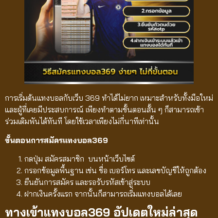
การเริ่มต้นแทงบอลกับเว็บ 369 ทำได้ไม่ยาก เหมาะสำหรับทั้งมือใหม่
และผู้ที่เคยมีประสบการณ์ เพียงทำตามขั้นตอนสั้น ๆ ก็สามารถเข้า
ร่วมเดิมพันได้ทันที โดยใช้เวลาเพียงไม่กี่นาทีเท่านั้น
ขั้นตอนการสมัครแทงบอล369
กดปุ่ม สมัครสมาชิก บนหน้าเว็บไซต์
กรอกข้อมูลพื้นฐาน เช่น ชื่อ เบอร์โทร และเลขบัญชีให้ถูกต้อง
ยืนยันการสมัคร และรอรับรหัสเข้าสู่ระบบ
ฝากเงินครั้งแรก จากนั้นก็สามารถเริ่มแทงบอลได้เลย
ทางเข้าแทงบอล369 อัปเดตใหม่ล่าสุด