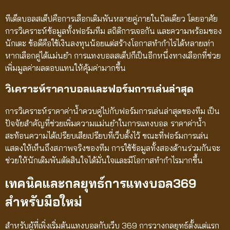
ทีเด็ดบอลสเต็ปคือการเลือกเดิมพันหลายคู่ภายในบิลเดียว โดยอาศัย
การวิเคราะห์ข้อมูลทั้งฟอร์มทีม สถิติการเจอกัน และความพร้อมของ
นักเตะ ข้อดีคือใช้เงินลงทุนน้อยแต่สร้างโอกาสทำกำไรได้หลายเท่า
หากเลือกคู่ได้แม่นยำ การแทงบอลสเต็ปก็เป็นอีกหนึ่งทางเลือกที่ช่วย
เพิ่มมูลค่าผลตอบแทนให้คุ้มค่ามากขึ้น
วิเคราะห์ราคาบอลและฟอร์มการเล่นล่าสุด
การวิเคราะห์ราคาค่าน้ำควบคู่ไปกับฟอร์มการเล่นล่าสุดของทีม เป็น
ปัจจัยสำคัญที่ช่วยเพิ่มความแม่นยำในการแทงบอล
ราคาค่าน้ำ
สะท้อนความได้เปรียบเสียเปรียบที่เว็บตั้งไว้ ขณะที่ฟอร์มการเล่น
แสดงให้เห็นถึงสภาพจริงของทีม การใช้ข้อมูลทั้งสองด้านร่วมกันจะ
ช่วยให้นักเดิมพันตัดสินใจได้มั่นใจและมีโอกาสทำกำไรมากขึ้น
เทคนิคและกลยุทธ์การแทงบอล369
สำหรับมือใหม่
สำหรับผู้ที่เพิ่งเริ่มต้นแทงบอลกับเว็บ 369 การวางกลยุทธ์ตั้งแต่แรก