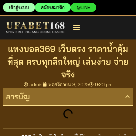
เข้าสู่ระบบ
สมัครสมาชิก
@LINE
แนะนำ UFABET
แทงบอลออนไลน์
วิธีใช้UFABET
แทงบอล369 เว็บตรง ราคาน้ำคุ้ม
ที่สุด ครบทุกลีกใหญ่ เล่นง่าย จ่าย
จริง
admin
พฤศจิกายน 3, 2025
9:20 pm
สารบัญ