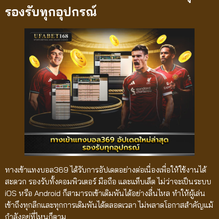
รองรับทุกอุปกรณ์
ทางเข้าแทงบอล369 ได้รับการอัปเดตอย่างต่อเนื่องเพื่อให้ใช้งานได้
สะดวก รองรับทั้งคอมพิวเตอร์ มือถือ และแท็บเล็ต ไม่ว่าจะเป็นระบบ
iOS หรือ Android ก็สามารถเข้าเดิมพันได้อย่างลื่นไหล ทำให้ผู้เล่น
เข้าถึงทุกลีกและทุกการเดิมพันได้ตลอดเวลา ไม่พลาดโอกาสสำคัญแม้
กำลังอยู่ที่ไหนก็ตาม