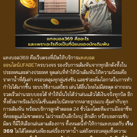
แทงบอล369 คือเว็บตรงที่เปิดให้บริการ
แทงบอล
ออนไลน์UFABET
ครบวงจร รองรับการเดิมพันจากทุกลีกดังทั้งใน
ประเทศและต่างประเทศ จุดเด่นที่ทำให้นักเดิมพันให้ความนิยมคือ
ราคาน้ำที่คุ้มค่า ครอบคลุมทุกคู่แข่งขัน และช่วยเพิ่มโอกาสในการทำ
กำไรได้มากขึ้น ระบบใช้งานเสถียร เล่นได้ลื่นไหลไม่มีสะดุด ฝากถอน
รวดเร็วผ่านระบบออโต้ ทำให้มั่นใจได้ว่าเล่นแล้วได้เงินจริงทุกบิล อีก
ทั้งยังมาพร้อมโปรโมชั่นและโบนัสหลากหลายรูปแบบ คุ้มค่ากับทุก
การเดิมพัน พร้อมบริการลูกค้าตลอด 24 ชั่วโมงโดยทีมงานมืออาชีพ
ที่คอยดูแลไม่ขาดตอน ไม่ว่าจะเป็นลีกใหญ่ ลีกเล็ก หรือบอลกระชับ
มิตร ก็มีให้เลือกเล่นตามต้องการ ทั้งหมดนี้ทำให้การแทงบอลกับ
เว็บ
369
ไม่ได้โดดเด่นเพียงแค่เรื่องราคาน้ำ แต่ยังครอบคลุมทั้งความ