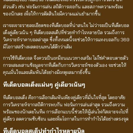
ส่วนตัว เช่น ฟอร์มการเล่น สถิติการเจอกัน และสภาพความพร้อม
ของนักเตะ เพื่อให้การตัดสินใจมีความแม่นยำมากขึ้น
เราจะเจาะรายละเอียดของทีเด็ดบอลที่น่าสนใจ ไม่ว่าจะเป็นทีเด็ดบอล
เต็งคู่เดียวเน้น ๆ ทีเด็ดบอลสเต็ปที่ช่วยทำกำไรหลายบิล รวมถึงการ
วิเคราะห์ราคาบอลล่าสุด ซึ่งทั้งหมดนี้จะช่วยให้การแทงบอลกับ 369
มีโอกาสสร้างผลตอบแทนได้ดีกว่าเดิม
การใช้ทีเด็ดบอล จึงควรเป็นเหมือนแนวทางเสริม ไม่ใช่คำตอบตายตัว
การผสมผสานข้อมูลจากทีเด็ดกับการวิเคราะห์ของตัวเอง จะช่วยให้
คุณมั่นใจและเดิมพันได้อย่างมีเหตุผลมากยิ่งขึ้น
ทีเด็ดบอลเต็งแม่นๆ คู่เดียวเน้นๆ
ทีเด็ดบอลเต็ง คือการเลือกเดิมพันเพียงคู่เดียวที่มั่นใจที่สุด โดยอาศัย
การวิเคราะห์จากสถิติการพบกัน ฟอร์มการเล่นล่าสุด รวมถึงความ
พร้อมของนักเตะในทีม การเลือกแบบนี้ช่วยให้ผู้เล่นโฟกัสเจาะจงไปที่
คู่เดียว ลดความซับซ้อน และเพิ่มโอกาสในการทำกำไรได้อย่างตรงจุด
ทีเด็ดบอลสเต็ปทำกำไรหลายบิล