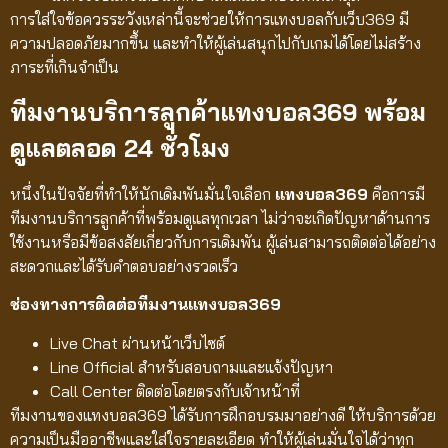
การใส่ใจข้อควรระวังเหล่านี้จะช่วยให้การแทงบอลกับเว็บ369 มี
ความปลอดภัยมากขึ้น และทำให้ผู้เล่นสนุกไปกับเกมได้โดยไม่สร้าง
ภาระที่เกินจำเป็น
ทีมงานบริการลูกค้าแทงบอล369 พร้อม
ดูแลตลอด 24 ชั่วโมง
หนึ่งในปัจจัยที่ทำให้นักเดิมพันมั่นใจเลือก
แทงบอล369
คือการมี
ทีมงานบริการลูกค้าที่พร้อมดูแลทุกเวลา ไม่ว่าจะเกิดปัญหาด้านการ
ใช้งานหรือมีข้อสงสัยเกี่ยวกับการเดิมพัน ผู้เล่นสามารถติดต่อได้อย่าง
สะดวกและได้รับคำตอบอย่างรวดเร็ว
ช่องทางการติดต่อทีมงานแทงบอล369
Live Chat ผ่านหน้าเว็บไซต์
Line Official สำหรับสอบถามและแจ้งปัญหา
Call Center ติดต่อโดยตรงกับเจ้าหน้าที่
ทีมงานของแทงบอล369 ได้รับการฝึกอบรมมาอย่างดี ให้บริการด้วย
ความเป็นมืออาชีพและใส่ใจรายละเอียด ทำให้ผู้เล่นมั่นใจได้ว่าทุก