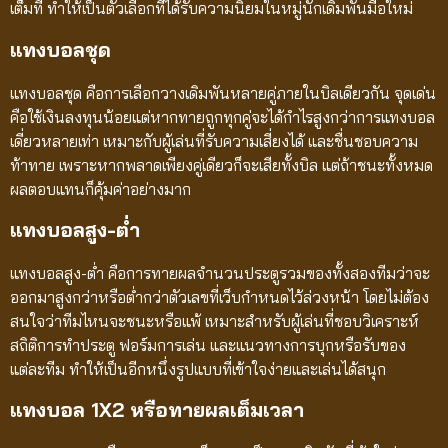
เต็มที่ ทำให้เป็นตัวเลือกที่ได้รับความนิยมในหมู่นักเดิมพันมือใหม่
แทงบอลชุด
แทงบอลชุด คือการเลือกวางเดิมพันหลายคู่ภายในบิลเดียวกัน จุดเด่น
คือใช้เงินลงทุนน้อยแต่หากทายถูกทุกคู่จะได้กำไรสูงกว่าการแทงบอล
เดี่ยวหลายเท่า เหมาะกับผู้เล่นที่รับความเสี่ยงได้ และชื่นชอบความ
ท้าทาย เพราะหากพลาดเพียงคู่เดียวก็จะเสียทั้งบิล แต่ถ้าชนะทั้งหมด
ผลตอบแทนก็คุ้มค่าอย่างมาก
แทงบอลสูง-ต่ำ
แทงบอลสูง-ต่ำ คือการทายผลจำนวนประตูรวมของทั้งสองทีมว่าจะ
ออกมาสูงกว่าหรือต่ำกว่าตัวเลขที่เว็บกำหนดไว้ล่วงหน้า โดยไม่ต้อง
สนใจว่าทีมไหนจะชนะหรือแพ้ เหมาะสำหรับผู้เล่นที่ชอบวิเคราะห์
สถิติการทำประตู ฟอร์มการเล่น และแนวทางการบุกหรือรับของ
แต่ละทีม ทำให้เป็นอีกหนึ่งรูปแบบที่เข้าใจง่ายและเล่นได้สนุก
แทงบอล 1X2 หรือทายผลเต็มเวลา