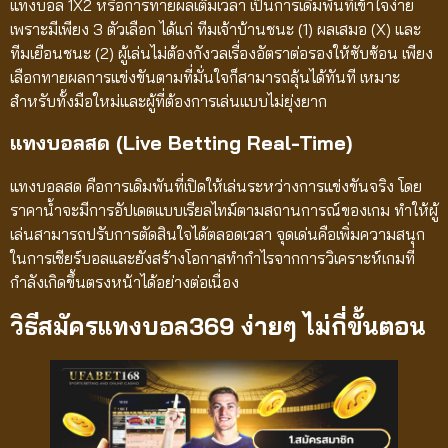
แทงบอล 1X2 หรือการทายผลเต็มเวลา เป็นการเดิมพันที่เข้าใจง่าย
เพราะมีเพียง 3 ตัวเลือก ได้แก่ ทีมเจ้าบ้านชนะ (1) ผลเสมอ (X) และ
ทีมเยือนชนะ (2) ผู้เล่นไม่ต้องกังวลเรื่องอัตราต่อรองให้ซับซ้อน เพียง
เลือกทายผลการแข่งขันตามที่มั่นใจก็สามารถลุ้นได้ทันที เหมาะ
สำหรับทั้งมือใหม่และผู้ที่ต้องการเล่นแบบไม่ยุ่งยาก
แทงบอลสด (Live Betting Real-Time)
แทงบอลสด คือการเดิมพันที่เปิดให้เล่นระหว่างการแข่งขันจริง โดย
ราคาน้ำจะมีการอัปเดตแบบเรียลไทม์ตามสถานการณ์ของเกม ทำให้ผู้
เล่นสามารถปรับการตัดสินใจได้ตลอดเวลา จุดเด่นคือเพิ่มความสนุก
ในการเชียร์บอลและยังสร้างโอกาสทำกำไรจากการวิเคราะห์เกมที่
กำลังเกิดขึ้นตรงหน้าได้อย่างต่อเนื่อง
วิธีสมัครแทงบอล369 ง่ายๆ ไม่กี่ขั้นตอน