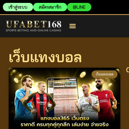
เข้าสู่ระบบ
สมัครสมาชิก
@LINE
แนะนำ UFABET
แทงบอลออนไลน์
วิธีใช้UFABET
เว็บแทงบอล
เว็บแทงบอล