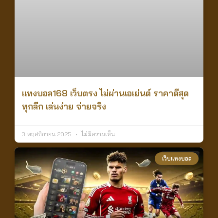
แทงบอล168 เว็บตรง ไม่ผ่านเอเย่นต์ ราคาดีสุด
ทุกลีก เล่นง่าย จ่ายจริง
3 พฤศจิกายน 2025
ไม่มีความเห็น
เว็บแทงบอล