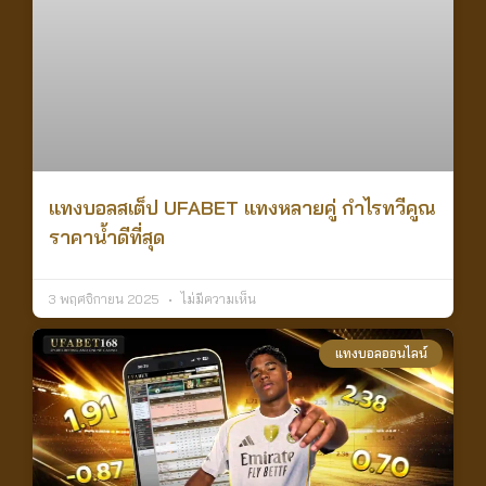
แทงบอลสเต็ป UFABET แทงหลายคู่ กำไรทวีคูณ
ราคาน้ำดีที่สุด
3 พฤศจิกายน 2025
ไม่มีความเห็น
แทงบอลออนไลน์